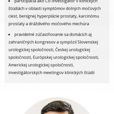
participácia ako Co-investigator v klinických
štúdiách v oblasti symptómov dolných močových
ciest, benígnej hyperplázie prostaty, karcinómu
prostaty a dráždivého močového mechúra
pravidelné zúčastňovanie sa domácich aj
zahraničných kongresov a sympózií Slovenskej
urologickej spoločnosti, Českej urologickej
spoločnosti, Európskej urologickej spoločnosti,
Americkej urologickej spoločnosti,
investigátorských meetingov klinických štúdií