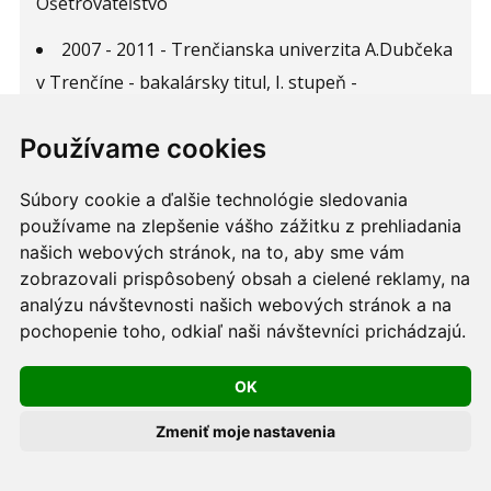
Ošetrovateľstvo
2007 - 2011 - Trenčianska univerzita A.Dubčeka
v Trenčíne - bakalársky titul, I. stupeň -
Ošetrovateľstvo
Používame cookies
ukončená Stredná zdravotnícka škola v Pov.
Bystrici
Súbory cookie a ďalšie technológie sledovania
používame na zlepšenie vášho zážitku z prehliadania
Pracovná pozícia:
našich webových stránok, na to, aby sme vám
zobrazovali prispôsobený obsah a cielené reklamy, na
od 2021 - súčasnosť - zdravotná sestra v
analýzu návštevnosti našich webových stránok a na
Privátnej urologickej ambulancii s.r.o. v Trenčíne
pochopenie toho, odkiaľ naši návštevníci prichádzajú.
Prax:
OK
2016 - 2021 FNTN - detská príjmová a
Zmeniť moje nastavenia
pohotovostná ambulancia - zdravotná sestra
2011 - 2015 FNTN - oddelenie operačných sál -