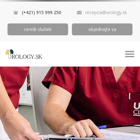
(+421) 915 999 250
recepcia@urology.sk
cenník služieb
objednajte sa