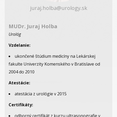
juraj.holba@urology.sk
MUDr. Juraj Holba
Urológ
Vzdelanie:
ukončené štúdium medicíny na Lekárskej
fakulte Univerzity Komenského v Bratislave od
2004 do 2010
Atestácie:
atestácia z urológie v 2015
Certifikáty:
odborný certifikát z kurzu ultrasonografie v