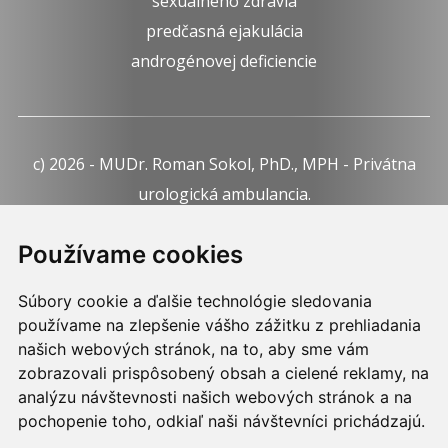
sexuálneho zdravia
predčasná ejakulácia
androgénovej deficiencie
c) 2026 - MUDr. Roman Sokol, PhD., MPH - Privátna
urologická ambulancia.
Webdesign:
Tomáš Levčík
pre RSbros.
Používame cookies
Informačná povinnosť -
Ochrana osobných údajov v
Súbory cookie a ďalšie technológie sledovania
podmienkach prevádzkovateľa.
používame na zlepšenie vášho zážitku z prehliadania
Používame cookies -
nastavenie cookies.
našich webových stránok, na to, aby sme vám
zobrazovali prispôsobený obsah a cielené reklamy, na
Skopírovaním textu alebo časti textu z akejkoľvek
analýzu návštevnosti našich webových stránok a na
pochopenie toho, odkiaľ naši návštevníci prichádzajú.
stránky tohto webu a jeho umiestnením na iný web