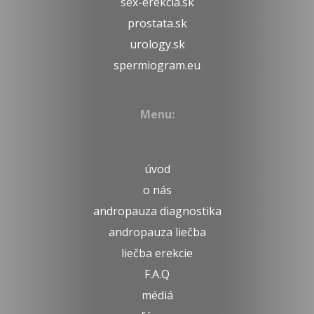
sex-erekcia.sk
prostata.sk
urology.sk
spermiogram.eu
Menu:
úvod
o nás
andropauza diagnostika
andropauza liečba
liečba erekcie
F.A.Q
médiá