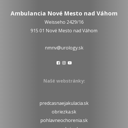
Ambulancia Nové Mesto nad Váhom
Weisseho 2429/16
915 01 Nové Mesto nad Váhom
nmnv@urology.sk
Našé webstránky:
predcasnaejakulacia.sk
obriezka.sk
pohlavneochorenia.sk