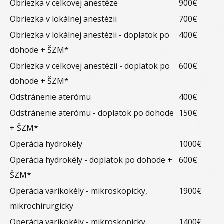
Obriezka v celkovej anestéze
900€
Obriezka v lokálnej anestézii
700€
Obriezka v lokálnej anestézii - doplatok po
400€
dohode + ŠZM*
Obriezka v celkovej anestézii - doplatok po
600€
dohode + ŠZM*
Odstránenie aterómu
400€
Odstránenie aterómu - doplatok po dohode
150€
+ ŠZM*
Operácia hydrokély
1000€
Operácia hydrokély - doplatok po dohode +
600€
ŠZM*
Operácia varikokély - mikroskopicky,
1900€
mikrochirurgicky
Operácia varikokély - mikroskopicky,
1400€