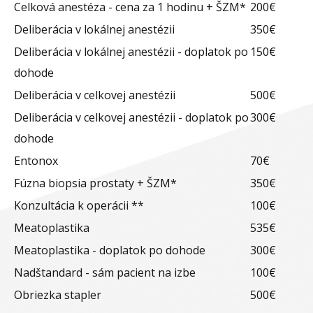
Celková anestéza - cena za 1 hodinu + ŠZM*
200€
Deliberácia v lokálnej anestézii
350€
Deliberácia v lokálnej anestézii - doplatok po
150€
dohode
Deliberácia v celkovej anestézii
500€
Deliberácia v celkovej anestézii - doplatok po
300€
dohode
Entonox
70€
Fúzna biopsia prostaty + ŠZM*
350€
Konzultácia k operácii **
100€
Meatoplastika
535€
Meatoplastika - doplatok po dohode
300€
Nadštandard - sám pacient na izbe
100€
Obriezka stapler
500€