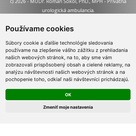
c) 2026 - MUDr. Roman Sokol, PhD., MPH - Privátna
urologická ambulancia.
Webdesign:
Tomáš Levčík
pre RSbros.
Používame cookies
Informačná povinnosť -
Ochrana osobných údajov v
Súbory cookie a ďalšie technológie sledovania
podmienkach prevádzkovateľa.
používame na zlepšenie vášho zážitku z prehliadania
Používame cookies -
nastavenie cookies.
našich webových stránok, na to, aby sme vám
zobrazovali prispôsobený obsah a cielené reklamy, na
Skopírovaním textu alebo časti textu z akejkoľvek
analýzu návštevnosti našich webových stránok a na
pochopenie toho, odkiaľ naši návštevníci prichádzajú.
stránky tohto webu a jeho umiestnením na iný web
porušíte práva MUDr. Romana Sokola, PhD., MPH, ako
OK
aj práva ďalších osôb zúčastnených na tvorbe obsahu
pre tento web.
Zmeniť moje nastavenia