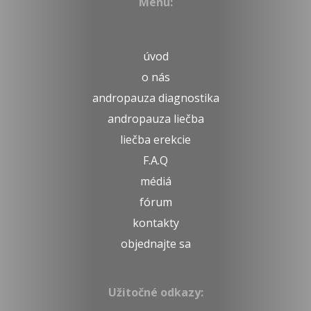
Menu:
úvod
o nás
andropauza diagnostika
andropauza liečba
liečba erekcie
F.A.Q
médiá
fórum
kontakty
objednajte sa
Užitočné odkazy: