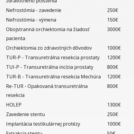
zdravotného poistenia
Nefrostómia - zavedenie
250€
Nefrostómia - výmena
150€
Obojstranná orchiektomia na žiadosť
3000€
pacienta
Orchiektomia zo zdravotných dôvodov
1000€
TUR-P - Transuretrálna resekcia prostaty
1200€
TUI-P - Transuretrálna incízia prostaty
800€
TUR-B - Transuretrálna resekcia Mechúra
1200€
Re-TUR - Opakovaná transuretrálna
800€
resekcia
HOLEP
1300€
Zavedenie stentu
250€
Implantácia testikulárnej protézy
1000€
Extrakcia stentu
50€