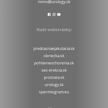
nmnv@urology.sk
Našé webstránky:
predcasnaejakulacia.sk
obriezka.sk
pohlavneochorenia.sk
sex-erekcia.sk
prostata.sk
urology.sk
spermiogram.eu