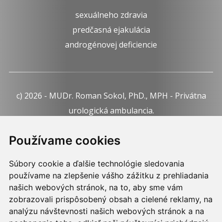
sexuálneho zdravia
predčasná ejakulácia
androgénovej deficiencie
c) 2026 - MUDr. Roman Sokol, PhD., MPH - Privátna
urologická ambulancia.
Webdesign:
Tomáš Levčík
pre RSbros.
Používame cookies
Informačná povinnosť -
Ochrana osobných údajov v
Súbory cookie a ďalšie technológie sledovania
podmienkach prevádzkovateľa.
používame na zlepšenie vášho zážitku z prehliadania
Používame cookies -
nastavenie cookies.
našich webových stránok, na to, aby sme vám
zobrazovali prispôsobený obsah a cielené reklamy, na
Skopírovaním textu alebo časti textu z akejkoľvek
analýzu návštevnosti našich webových stránok a na