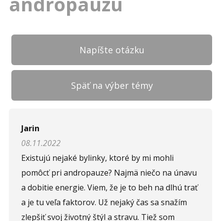
andropauzu
Napíšte otázku
Späť na výber témy
Napíšte otázku
Jarin
08.11.2022
Meno (
*
)
Existujú nejaké bylinky, ktoré by mi mohli
pomôcť pri andropauze? Najmä niečo na únavu
a dobitie energie. Viem, že je to beh na dlhú trať
Komentár (
*
)
a je tu veľa faktorov. Už nejaký čas sa snažím
zlepšiť svoj životný štýl a stravu. Tiež som