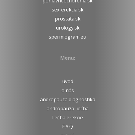
pohlavneochorenia.sk
sex-erekcia.sk
prostata.sk
urology.sk
spermiogram.eu
Menu:
úvod
o nás
andropauza diagnostika
andropauza liečba
liečba erekcie
F.A.Q