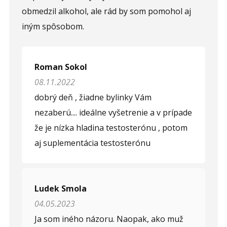
obmedzil alkohol, ale rád by som pomohol aj
iným spôsobom.
Opíšte prvé 4 písmená zo slova "
andropauza
"
(
*
):
Roman Sokol
08.11.2022
dobrý deň , žiadne bylinky Vám
nezaberú.... ideálne vyšetrenie a v prípade
že je nízka hladina testosterónu , potom
aj suplementácia testosterónu
Ludek Smola
04.05.2023
Ja som iného názoru. Naopak, ako muž