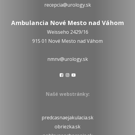
recepcia@urology.sk
Ambulancia Nové Mesto nad Váhom
Weisseho 2429/16
915 01 Nové Mesto nad Váhom
nmnv@urology.sk
Našé webstránky:
predcasnaejakulacia.sk
obriezka.sk