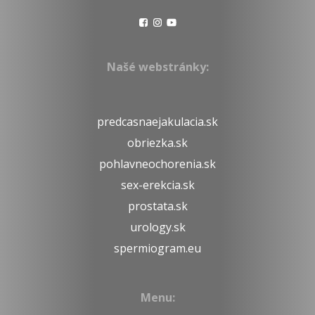
Našé webstránky:
predcasnaejakulacia.sk
obriezka.sk
pohlavneochorenia.sk
sex-erekcia.sk
prostata.sk
urology.sk
spermiogram.eu
Menu: