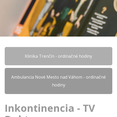
Klinika Trenčín - ordinačné hodiny
Ambulancia Nové Mesto nad Váhom - ordinačné
hodiny
Inkontinencia - TV