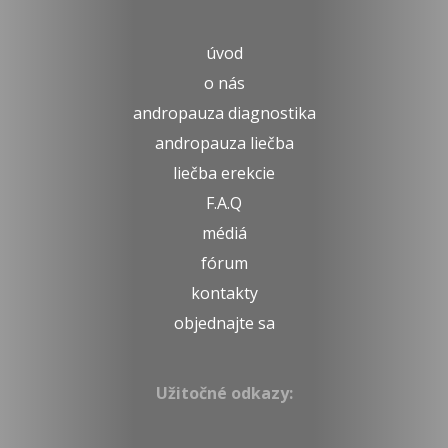
úvod
o nás
andropauza diagnostika
andropauza liečba
liečba erekcie
F.A.Q
médiá
fórum
kontakty
objednajte sa
Užitočné odkazy: