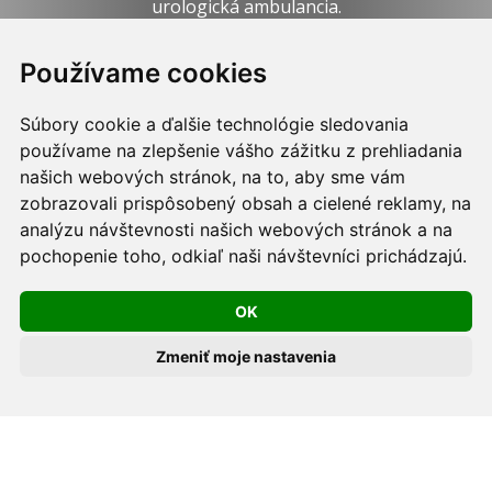
urologická ambulancia.
Webdesign:
Tomáš Levčík
pre RSbros.
Používame cookies
Informačná povinnosť -
Ochrana osobných údajov v
Súbory cookie a ďalšie technológie sledovania
podmienkach prevádzkovateľa.
používame na zlepšenie vášho zážitku z prehliadania
Používame cookies -
nastavenie cookies.
našich webových stránok, na to, aby sme vám
zobrazovali prispôsobený obsah a cielené reklamy, na
Skopírovaním textu alebo časti textu z akejkoľvek
analýzu návštevnosti našich webových stránok a na
stránky tohto webu a jeho umiestnením na iný web
pochopenie toho, odkiaľ naši návštevníci prichádzajú.
porušíte práva MUDr. Romana Sokola, PhD., MPH, ako
OK
aj práva ďalších osôb zúčastnených na tvorbe obsahu
pre tento web.
Zmeniť moje nastavenia