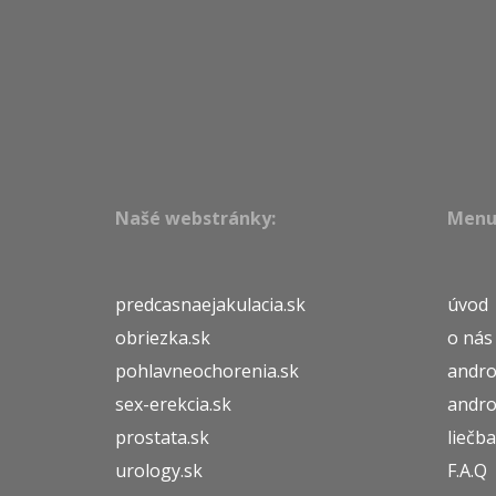
Našé webstránky:
Menu
predcasnaejakulacia.sk
úvod
obriezka.sk
o nás
pohlavneochorenia.sk
andro
sex-erekcia.sk
andro
prostata.sk
liečba
urology.sk
F.A.Q