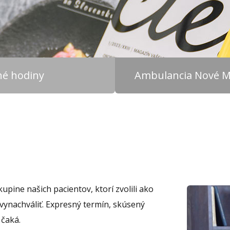
čné hodiny
Ambulancia Nové M
pine našich pacientov, ktorí zvolili ako
vynachváliť. Expresný termín, skúsený
 čaká.