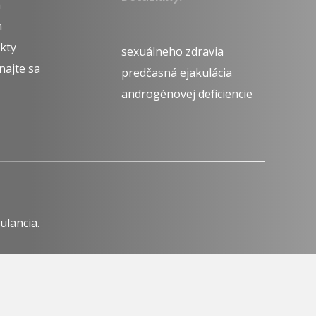
á
m
kty
sexuálneho zdravia
najte sa
predčasná ejakulácia
androgénovej deficiencie
ulancia.
dzkovateľa.