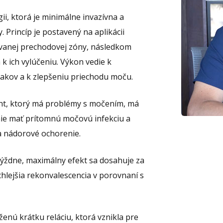
i, ktorá je minimálne invazívna a
 Princíp je postavený na aplikácii
akzvanej prechodovej zóny, následkom
k ich vylúčeniu. Výkon vedie k
akov a k zlepšeniu priechodu moču.
nt, ktorý má problémy s močením, má
mie mať prítomnú močovú infekciu a
a nádorové ochorenie.
týždne, maximálny efekt sa dosahuje za
chlejšia rekonvalescencia v porovnaní s
oženú krátku reláciu, ktorá vznikla pre