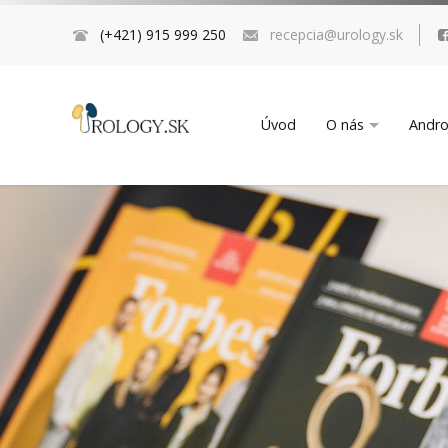
(+421) 915 999 250
recepcia@urology.sk
Úvod
O nás
Andro