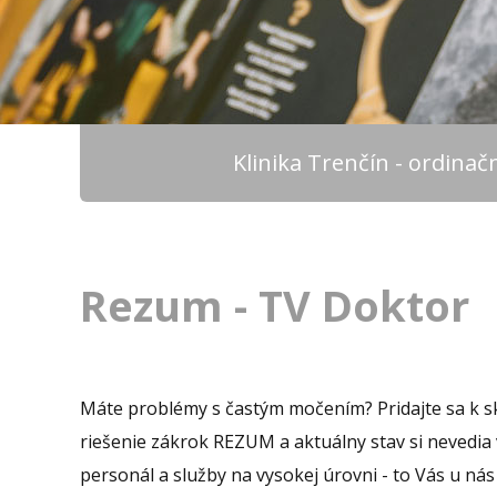
Klinika Trenčín - ordina
Rezum - TV Doktor
Máte problémy s častým močením? Pridajte sa k sku
riešenie zákrok REZUM a aktuálny stav si nevedia 
personál a služby na vysokej úrovni - to Vás u nás