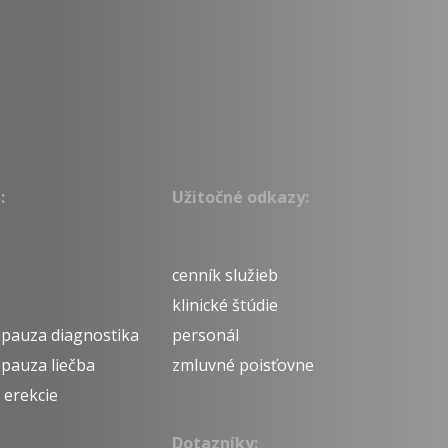
:
Užitočné odkazy:
cenník služieb
klinické štúdie
pauza diagnostika
personál
pauza liečba
zmluvné poisťovne
 erekcie
Dotazníky: