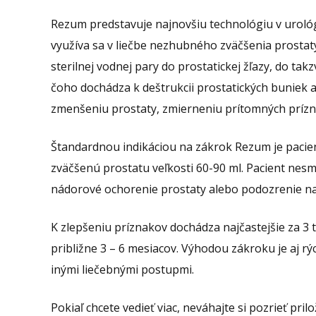
Rezum predstavuje najnovšiu technológiu v urológi
využíva sa v liečbe nezhubného zväčšenia prostaty.
sterilnej vodnej pary do prostatickej žľazy, do t
čoho dochádza k deštrukcii prostatických buniek a 
zmenšeniu prostaty, zmierneniu prítomných prízn
Štandardnou indikáciou na zákrok Rezum je pacie
zväčšenú prostatu veľkosti 60-90 ml. Pacient nes
nádorové ochorenie prostaty alebo podozrenie n
K zlepšeniu príznakov dochádza najčastejšie za 3 
približne 3 – 6 mesiacov. Výhodou zákroku je aj rý
inými liečebnými postupmi.
Pokiaľ chcete vedieť viac, neváhajte si pozrieť pril