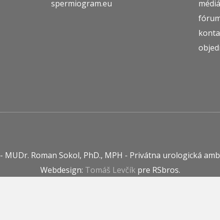
spermiogram.eu
médi
fóru
konta
objed
 - MUDr. Roman Sokol, PhD., MPH - Privátna urologická amb
Webdesign:
Tomáš Levčík
pre RSbros.
 povinnosť -
Ochrana osobných údajov v podmienkach prevá
Používame cookies -
nastavenie cookies.