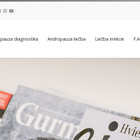
pauza diagnostika
Andropauza liečba
Liečba erekcie
F.A