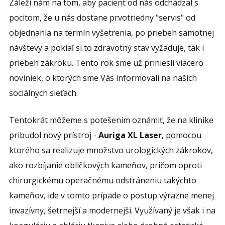
Záleží nám na tom, aby pacient od nás odchádzal s
pocitom, že u nás dostane prvotriedny "servis" od
objednania na termín vyšetrenia, po priebeh samotnej
návštevy a pokiaľ si to zdravotný stav vyžaduje, tak i
priebeh zákroku. Tento rok sme už priniesli viacero
noviniek, o ktorých sme Vás informovali na našich
sociálnych sieťach.
Tentokrát môžeme s potešením oznámiť, že na klinike
pribudol nový prístroj -
Auriga XL Laser
, pomocou
ktorého sa realizuje množstvo urologických zákrokov,
ako rozbíjanie obličkových kameňov, pričom oproti
chirurgickému operačnému odstráneniu takýchto
kameňov, ide v tomto prípade o postup výrazne menej
invazívny, šetrnejší a modernejší. Využívaný je však i na