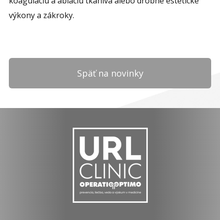
koaguláciu a abláciu tkaniva alebo drobné estetické
výkony a zákroky.
Späť na novinky