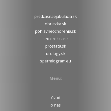
predcasnaejakulacia.sk
obriezka.sk
pohlavneochorenia.sk
sex-erekcia.sk
prostata.sk
urology.sk
spermiogram.eu
Menu:
úvod
o nás