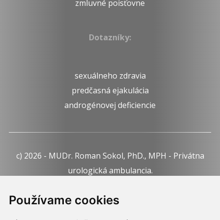
zmluvné poisťovne
Dotazníky:
sexuálneho zdravia
predčasná ejakulácia
androgénovej deficiencie
c) 2026 - MUDr. Roman Sokol, PhD., MPH - Privátna
urologická ambulancia.
Webdesign:
Tomáš Levčík
pre RSbros.
Používame cookies
Informačná povinnosť -
Ochrana osobných údajov v