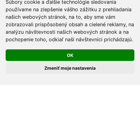
Súbory cookie a ďalšie technológie sledovania
podmienkach prevádzkovateľa.
používame na zlepšenie vášho zážitku z prehliadania
Používame cookies -
nastavenie cookies.
našich webových stránok, na to, aby sme vám
zobrazovali prispôsobený obsah a cielené reklamy, na
Skopírovaním textu alebo časti textu z akejkoľvek
analýzu návštevnosti našich webových stránok a na
stránky tohto webu a jeho umiestnením na iný web
pochopenie toho, odkiaľ naši návštevníci prichádzajú.
porušíte práva MUDr. Romana Sokola, PhD., MPH, ako
OK
aj práva ďalších osôb zúčastnených na tvorbe obsahu
pre tento web.
Zmeniť moje nastavenia