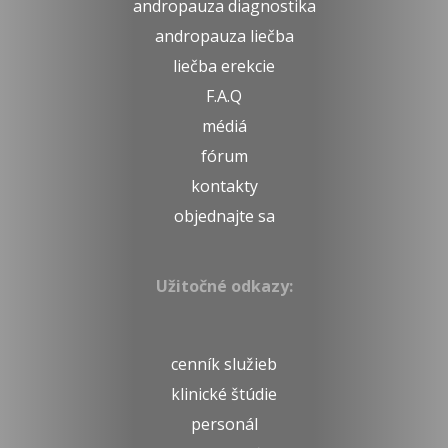
andropauza diagnostika
andropauza liečba
liečba erekcie
F.A.Q
médiá
fórum
kontakty
objednajte sa
Užitočné odkazy:
cenník služieb
klinické štúdie
personál