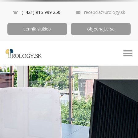
(+421) 915 999 250
recepcia@urology.sk
cenník služieb
objednajte sa