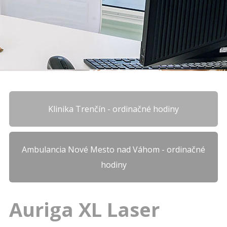
Klinika Trenčín - ordinačné hodiny
Ambulancia Nové Mesto nad Váhom - ordinačné
hodiny
Auriga XL Laser