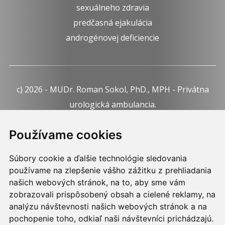
sexuálneho zdravia
predčasná ejakulácia
androgénovej deficiencie
c) 2026 - MUDr. Roman Sokol, PhD., MPH - Privátna
urologická ambulancia.
Webdesign:
Tomáš Levčík
pre RSbros.
Používame cookies
Informačná povinnosť -
Ochrana osobných údajov v
Súbory cookie a ďalšie technológie sledovania
podmienkach prevádzkovateľa.
používame na zlepšenie vášho zážitku z prehliadania
Používame cookies -
nastavenie cookies.
našich webových stránok, na to, aby sme vám
zobrazovali prispôsobený obsah a cielené reklamy, na
Skopírovaním textu alebo časti textu z akejkoľvek
analýzu návštevnosti našich webových stránok a na
stránky tohto webu a jeho umiestnením na iný web
pochopenie toho, odkiaľ naši návštevníci prichádzajú.