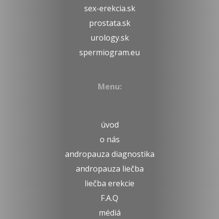
sex-erekcia.sk
prostata.sk
urology.sk
spermiogram.eu
Menu:
úvod
o nás
andropauza diagnostika
andropauza liečba
liečba erekcie
F.A.Q
médiá