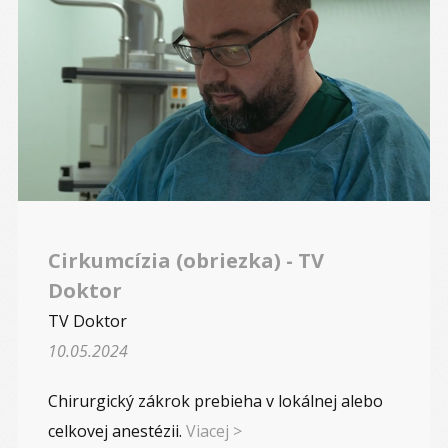
Cirkumcízia (obriezka) - TV
Doktor
TV Doktor
10.05.2024
Chirurgický zákrok prebieha v lokálnej alebo
celkovej anestézii.
Viacej >