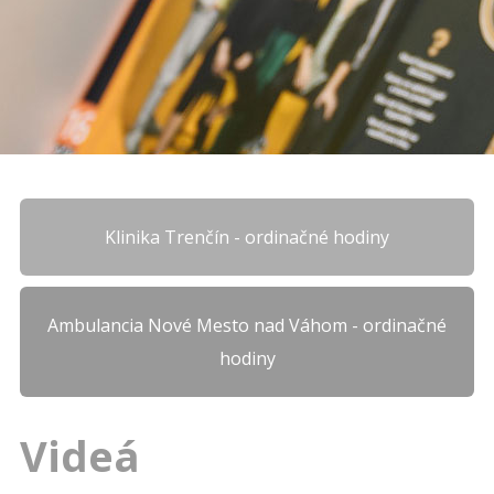
Klinika Trenčín - ordinačné hodiny
Ambulancia Nové Mesto nad Váhom - ordinačné
hodiny
Videá