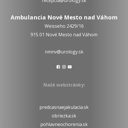
recepcia@urology.sk
Ambulancia Nové Mesto nad Váhom
Weisseho 2429/16
915 01 Nové Mesto nad Váhom
nmnv@urology.sk
Našé webstránky:
predcasnaejakulacia.sk
obriezka.sk
pohlavneochorenia.sk